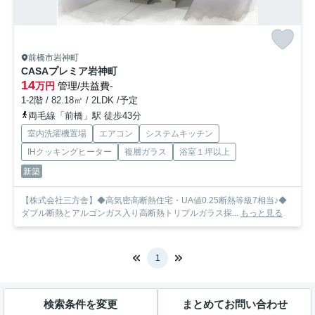
前橋市岩神町
CASAプレミア岩神町
14
万円
管理/共益費-
1-2階 / 82.18㎡ / 2LDK /予定
両毛線「前橋」駅 徒歩43分
室内洗濯機置場
エアコン
システムキッチン
IHクッキングヒーター
複層ガラス
浴室１坪以上
新築
【株式会社三方舎】◆高気密高断熱住宅・UA値0.25断熱等級7相当♪◆
ダブル断熱とアルゴンガス入り高断熱トリプルガラス採...
もっと見る
1
検索条件を変更
まとめてお問い合わせ