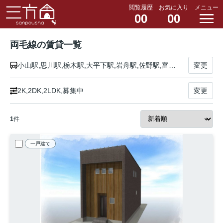
閲覧履歴
お気に入り
メニュー
00
00
両毛線の賃貸一覧
小山駅,思川駅,栃木駅,大平下駅,岩舟駅,佐野駅,富田駅,あしかがフラワーパーク駅,足利駅,山前駅,小俣駅,桐生駅,岩宿駅,国定駅,伊勢崎駅,駒形駅,前橋大島駅,前橋駅,新前橋駅
変更
2K,2DK,2LDK,募集中
変更
1
件
一戸建て