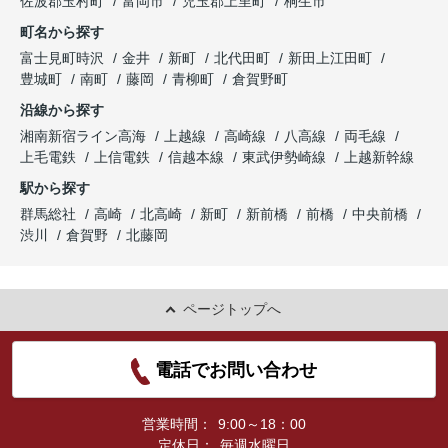
佐波郡玉村町
富岡市
児玉郡上里町
桐生市
町名から探す
富士見町時沢
金井
新町
北代田町
新田上江田町
豊城町
南町
藤岡
青柳町
倉賀野町
沿線から探す
湘南新宿ライン高海
上越線
高崎線
八高線
両毛線
上毛電鉄
上信電鉄
信越本線
東武伊勢崎線
上越新幹線
駅から探す
群馬総社
高崎
北高崎
新町
新前橋
前橋
中央前橋
渋川
倉賀野
北藤岡
ページトップへ
電話でお問い合わせ
営業時間：
9:00～18：00
定休日：
毎週水曜日