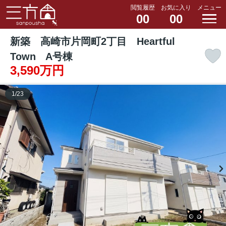
閲覧履歴
お気に入り
メニュー
00
00
新築 高崎市片岡町2丁目 Heartful
Town A号棟
3,590万円
1
/
23