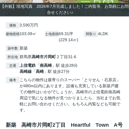
【外観】現地写真 2026年7月完成しました！ご内覧等、お気軽にお問
合せください♪
3,590万円
価格
103.09㎡
69.31坪
4LDK
建物面積
土地面積
間取り
(229.14㎡)
新築
築年数
群馬県
高崎市
片岡町
２丁目31-6
所在地
上信電鉄
「
南高崎
」駅 徒歩28分
交通
高崎線
「
高崎
」駅 徒歩27分
こちらの物件は最寄りのスーパー「とりせん・石原店」
備考
が480m以内にあります。設備も充実している新築戸建
ての物件はいかがでしょうか。高崎市の上信電鉄南高崎
周辺で気になる物件が見つかりましたら、当社までお気
軽にお問い合わせください。もちろん内覧なども可能で
す。
新築 高崎市片岡町2丁目 Heartful Town A号