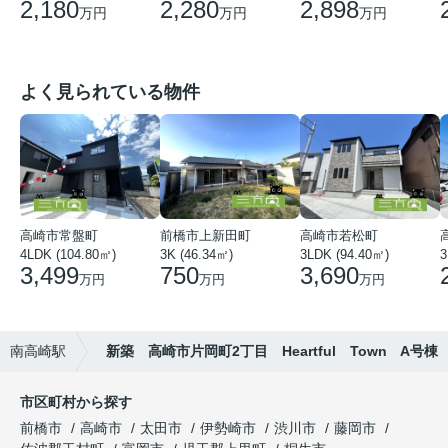
2,180
2,280
2,898
万円
万円
万円
よく見られている物件
高崎市常盤町
前橋市上新田町
高崎市若松町
4LDK (104.80㎡)
3K (46.34㎡)
3LDK (94.40㎡)
3
3,499
750
3,690
万円
万円
万円
南高崎駅
新築 高崎市片岡町2丁目 Heartful Town A号棟
市区町村から探す
前橋市
高崎市
太田市
伊勢崎市
渋川市
藤岡市