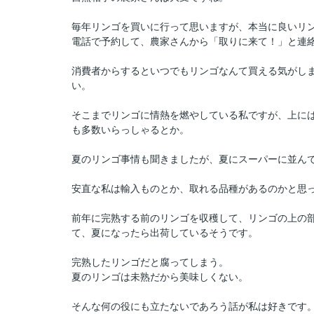
毎年リンゴを買いに行って思いますが、本当に良いリ
電話で予約して、農家さんから「取りに来て！」と連
消費者からするといつでもリンゴなんて買える気がし
い。
そこまでリンゴに情熱を燃やしている私ですが、上に
も多数いらっしゃるとか。
夏のリンゴ事情も聞きましたが、夏にスーパーに並ん
安直な私は輸入ものとか、取れる品種があるのかと思
前年に完熟する前のリンゴを収穫して、リンゴの上の
て、夏になったら出荷しているそうです。
完熟したリンゴだと腐ってしまう。
夏のリンゴは未熟だから美味しくない
。
そんな何の役にも立たないであろう話が私は好きです