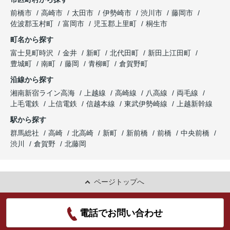
前橋市
高崎市
太田市
伊勢崎市
渋川市
藤岡市
佐波郡玉村町
富岡市
児玉郡上里町
桐生市
町名から探す
富士見町時沢
金井
新町
北代田町
新田上江田町
豊城町
南町
藤岡
青柳町
倉賀野町
沿線から探す
湘南新宿ライン高海
上越線
高崎線
八高線
両毛線
上毛電鉄
上信電鉄
信越本線
東武伊勢崎線
上越新幹線
駅から探す
群馬総社
高崎
北高崎
新町
新前橋
前橋
中央前橋
渋川
倉賀野
北藤岡
ページトップへ
電話でお問い合わせ