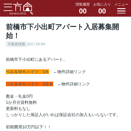
閲覧履歴
お気に入り
メニュー
00
00
前橋市下小出町アパート入居募集開
始！
不動産情報
2017.05.04
前橋市下小出町にあるアパート。
ベル＆ＭＫハイツ 1Ｋ
←物件詳細リンク
ベル＆ＭＫハイツ 2ＤＫ
←物件詳細リンク
敷金・礼金0円
1か月分賃料無料
更新料もなし
しっかりした保証人がいれば保証会社の加入もいらないです。
初期費用10万円以下！！