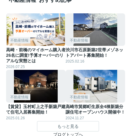
不動産情報
不動産情報
高崎・前橋のマイホーム購入者
渋川市石原新築2世帯メゾネッ
26名に調査!予算オーバーのリ
トアパート募集開始！
アルな実態とは
2025.02.16
2026.07.25
不動産情報
不動産情報
【賃貸】玉村町上之手新築戸建
高崎市箕郷町生原全4棟新築分
て住宅入居募集開始！
譲住宅オープンハウス開催中！
2025.01.26
2024.11.27
もっと見る
ブログトップへ