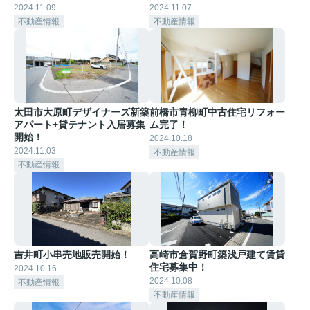
2024.11.09
2024.11.07
不動産情報
不動産情報
太田市大原町デザイナーズ新築
前橋市青柳町中古住宅リフォー
アパート+貸テナント入居募集
ム完了！
開始！
2024.10.18
2024.11.03
不動産情報
不動産情報
吉井町小串売地販売開始！
高崎市倉賀野町築浅戸建て賃貸
住宅募集中！
2024.10.16
2024.10.08
不動産情報
不動産情報