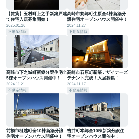
【賃貸】玉村町上之手新築戸建
高崎市箕郷町生原全4棟新築分
て住宅入居募集開始！
譲住宅オープンハウス開催中！
2025.01.26
2024.11.27
不動産情報
不動産情報
高崎市下之城町新築分譲住宅全
高崎市石原町新築デザイナーズ
5棟オープンハウス開催中！
テナント完成！入居募集！
2024.11.21
2024.11.17
不動産情報
不動産情報
前橋市樋越町全10棟新築分譲
吉井町本郷全10棟新築分譲住
住宅オープンハウス開催中！
宅オープンハウス開催中！