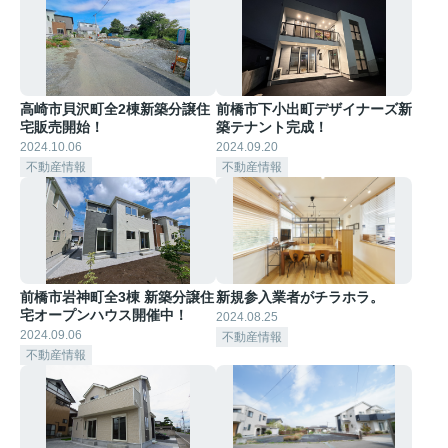
高崎市貝沢町全2棟新築分譲住
前橋市下小出町デザイナーズ新
宅販売開始！
築テナント完成！
2024.10.06
2024.09.20
不動産情報
不動産情報
前橋市岩神町全3棟 新築分譲住
新規参入業者がチラホラ。
宅オープンハウス開催中！
2024.08.25
2024.09.06
不動産情報
不動産情報