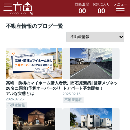
閲覧履歴
お気に入り
メニュー
00
00
不動産情報のブログ一覧
高崎・前橋のマイホーム購入者
渋川市石原新築2世帯メゾネッ
26名に調査!予算オーバーのリ
トアパート募集開始！
アルな実態とは
2025.02.16
2026.07.25
不動産情報
不動産情報