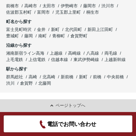
前橋市
高崎市
太田市
伊勢崎市
藤岡市
渋川市
佐波郡玉村町
富岡市
児玉郡上里町
桐生市
町名から探す
富士見町時沢
金井
新町
北代田町
新田上江田町
豊城町
藤岡
南町
青柳町
倉賀野町
沿線から探す
湘南新宿ライン高海
上越線
高崎線
八高線
両毛線
上毛電鉄
上信電鉄
信越本線
東武伊勢崎線
上越新幹線
駅から探す
群馬総社
高崎
北高崎
新前橋
新町
前橋
中央前橋
渋川
倉賀野
北藤岡
ページトップへ
電話でお問い合わせ