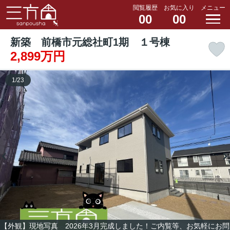
閲覧履歴
お気に入り
メニュー
00
00
新築 前橋市元総社町1期 １号棟
2,899万円
1
/
23
【外観】現地写真 2026年3月完成しました！ご内覧等、お気軽にお問