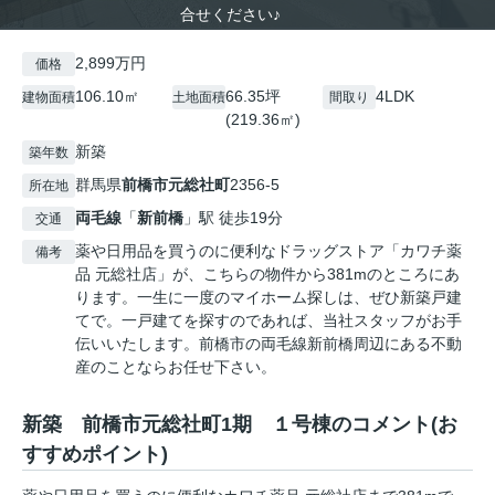
合せください♪
2,899万円
価格
106.10㎡
66.35坪
4LDK
建物面積
土地面積
間取り
(219.36㎡)
新築
築年数
群馬県
前橋市
元総社町
2356-5
所在地
両毛線
「
新前橋
」駅 徒歩19分
交通
薬や日用品を買うのに便利なドラッグストア「カワチ薬
備考
品 元総社店」が、こちらの物件から381mのところにあ
ります。一生に一度のマイホーム探しは、ぜひ新築戸建
てで。一戸建てを探すのであれば、当社スタッフがお手
伝いいたします。前橋市の両毛線新前橋周辺にある不動
産のことならお任せ下さい。
新築 前橋市元総社町1期 １号棟のコメント(お
すすめポイント)