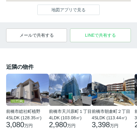
地図アプリで見る
メールで共有する
LINEで共有する
近隣の物件
前橋市総社町植野
前橋市天川原町１丁目
前橋市朝倉町２丁目
4SLDK (128.35㎡)
4LDK (103.08㎡)
4SLDK (113.44㎡)
3
3,080
2,980
3,398
万円
万円
万円