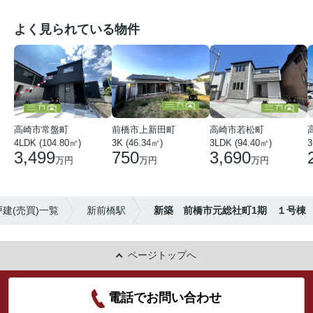
よく見られている物件
高崎市常盤町
前橋市上新田町
高崎市若松町
4LDK (104.80㎡)
3K (46.34㎡)
3LDK (94.40㎡)
3
3,499
750
3,690
万円
万円
万円
建(売買)一覧
新前橋駅
新築 前橋市元総社町1期 １号棟
ページトップへ
電話でお問い合わせ