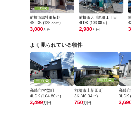
前橋市総社町植野
前橋市天川原町１丁目
4SLDK (128.35㎡)
4LDK (103.08㎡)
4
3,080
2,980
3
万円
万円
よく見られている物件
高崎市常盤町
前橋市上新田町
高崎市
4LDK (104.80㎡)
3K (46.34㎡)
3LDK 
3,499
750
3,69
万円
万円