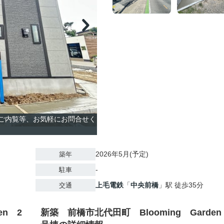
のご内覧等、お気軽にお問合せく
2026年5月(予定)
築年
-
駐車
上毛電鉄
「
中央前橋
」駅 徒歩35分
交通
en 2
新築 前橋市北代田町 Blooming Garden