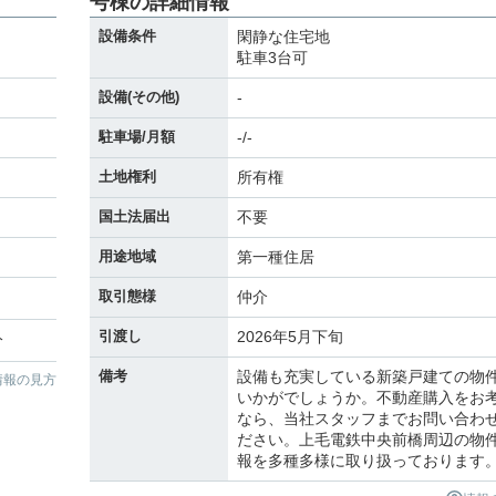
号棟の詳細情報
ng
設備条件
閑静な住宅地
駐車3台可
設備(その他)
-
駐車場/月額
-/-
土地権利
所有権
国土法届出
不要
用途地域
第一種住居
取引態様
仲介
引渡し
2026年5月下旬
分
備考
設備も充実している新築戸建ての物
情報の見方
いかがでしょうか。不動産購入をお
なら、当社スタッフまでお問い合わ
ださい。上毛電鉄中央前橋周辺の物
報を多種多様に取り扱っております