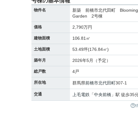
号棟の基本情報
物件名
新築 前橋市北代田町 Bloomi
Garden 2号棟
価格
2,790万円
建物面積
106.81㎡
土地面積
53.49坪(176.84㎡)
築年月
2026年5月（予定）
総戸数
4戸
所在地
群馬県
前橋市
北代田町
307-1
交通
上毛電鉄
「
中央前橋
」駅 徒歩35