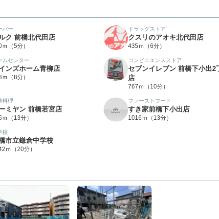
ーパー
ドラッグストア
ルク 前橋北代田店
クスリのアオキ北代田店
70ｍ（5分）
435ｍ（6分）
ームセンター
コンビニエンスストア
インズホーム青柳店
セブンイレブン 前橋下小出2
33ｍ（8分）
店
767ｍ（10分）
華料理
ファーストフード
ーミヤン 前橋若宮店
すき家前橋下小出店
75ｍ（13分）
1016ｍ（13分）
学校
橋市立鎌倉中学校
542ｍ（20分）