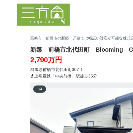
高崎市・前橋市の新築一戸建ては幅広い対応が可能な株式
新築 前橋市北代田町 Blooming G
2,790万円
群馬県
前橋市
北代田町
307-1
上毛電鉄「中央前橋」駅徒歩35分
1
/
4