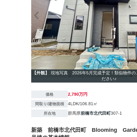
【外観】
現地写真 2026年5月完成予定！類似物件
ださい♪
2,790万円
価格
4LDK/106.81㎡
間取り/建物面積
群馬県
前橋市
北代田町
307-1
所在地
新築 前橋市北代田町 Blooming Gard