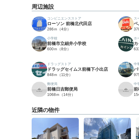
周辺施設
コンビニエンスストア
ス
ローソン 前橋北代田店
ベ
286ｍ（4分）
3
小学校
ホ
前橋市立細井小学校
カ
600ｍ（8分）
6
ドラッグストア
中
ドラッグセイムス前橋下小出店
バ
848ｍ（11分）
9
郵便局
中
前橋日吉郵便局
前
1068ｍ（14分）
1
近隣の物件