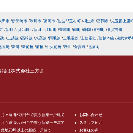
太田市
伊勢崎市
渋川市
藤岡市
佐波郡玉村町
桐生市
富岡市
児玉郡上里
井
新町
北代田町
新田上江田町
豊城町
南町
藤岡
青柳町
倉賀野町
高海
上越線
高崎線
八高線
両毛線
上毛電鉄
上信電鉄
信越本線
東武伊勢
北高崎
新町
新前橋
前橋
中央前橋
渋川
倉賀野
北藤岡
情報は株式会社三方舎
月々返済5万円台で買う新築一戸建て
お問い合わせ
月々返済6万円台で買う新築一戸建て
スタッフ紹介
敷地70坪以上の新築一戸建て
お客様の声