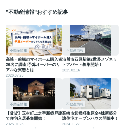
”不動産情報”おすすめ記事
不動産情報
不動産情報
高崎・前橋のマイホーム購入者
渋川市石原新築2世帯メゾネッ
26名に調査!予算オーバーのリ
トアパート募集開始！
アルな実態とは
2025.02.16
2026.07.25
不動産情報
不動産情報
【賃貸】玉村町上之手新築戸建
高崎市箕郷町生原全4棟新築分
て住宅入居募集開始！
譲住宅オープンハウス開催中！
2025.01.26
2024.11.27