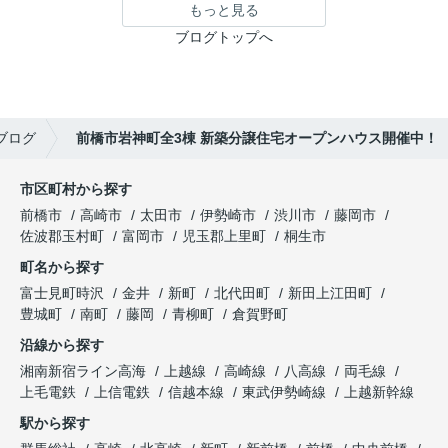
もっと見る
ブログトップへ
ブログ
前橋市岩神町全3棟 新築分譲住宅オープンハウス開催中！
市区町村から探す
前橋市
高崎市
太田市
伊勢崎市
渋川市
藤岡市
佐波郡玉村町
富岡市
児玉郡上里町
桐生市
町名から探す
富士見町時沢
金井
新町
北代田町
新田上江田町
豊城町
南町
藤岡
青柳町
倉賀野町
沿線から探す
湘南新宿ライン高海
上越線
高崎線
八高線
両毛線
上毛電鉄
上信電鉄
信越本線
東武伊勢崎線
上越新幹線
駅から探す