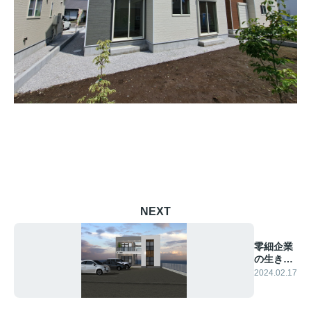
NEXT
零細企業
の生きる
道。
2024.02.17