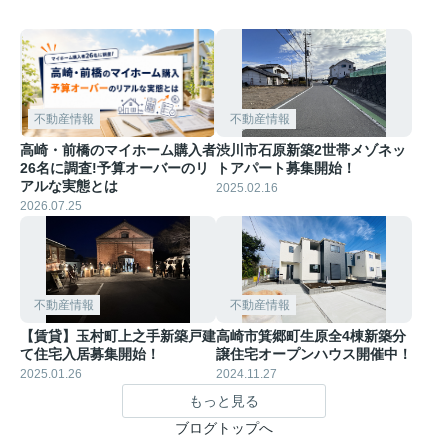
不動産情報
不動産情報
高崎・前橋のマイホーム購入者
渋川市石原新築2世帯メゾネッ
26名に調査!予算オーバーのリ
トアパート募集開始！
アルな実態とは
2025.02.16
2026.07.25
不動産情報
不動産情報
【賃貸】玉村町上之手新築戸建
高崎市箕郷町生原全4棟新築分
て住宅入居募集開始！
譲住宅オープンハウス開催中！
2025.01.26
2024.11.27
もっと見る
ブログトップへ