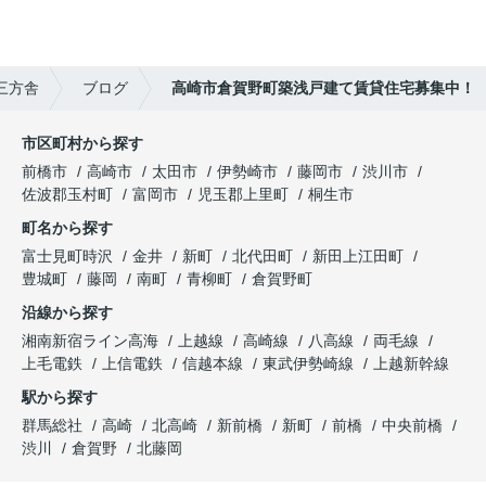
三方舎
ブログ
高崎市倉賀野町築浅戸建て賃貸住宅募集中！
市区町村から探す
前橋市
高崎市
太田市
伊勢崎市
藤岡市
渋川市
佐波郡玉村町
富岡市
児玉郡上里町
桐生市
町名から探す
富士見町時沢
金井
新町
北代田町
新田上江田町
豊城町
藤岡
南町
青柳町
倉賀野町
沿線から探す
湘南新宿ライン高海
上越線
高崎線
八高線
両毛線
上毛電鉄
上信電鉄
信越本線
東武伊勢崎線
上越新幹線
駅から探す
群馬総社
高崎
北高崎
新前橋
新町
前橋
中央前橋
渋川
倉賀野
北藤岡