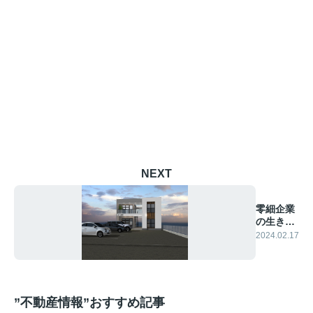
NEXT
零細企業
の生きる
道。
2024.02.17
”不動産情報”おすすめ記事