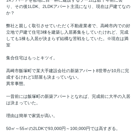
1Kアパートを敷地に目一杯に建設するブームは数十年前に去
り、その後1LDK、2LDKアパート主流になり、現在は戸建てなの
か？
弊社と親しく取引させていただく不動産業者で、高崎市内での好
立地で戸建て住宅3棟を建築し入居募集をしていたけれど、完成
しても1棟も入居が決まらず結構な苦戦をしていた。※現在は満
室
集合住宅はもっとキツイ。
高崎市飯塚町で某大手建設会社の新築アパート8世帯が10月に完
成するけれど1部屋も決まっていない。
異常事態。
一昔前には飯塚町の新築アパートとなれば、完成前に大半の入居
は決まっていた。
理由は簡単で家賃が高い。
50㎡～55㎡の2LDKで93,000円～100,000円では高すぎる。