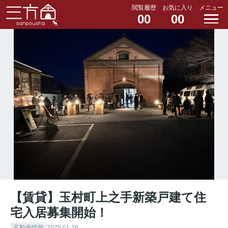
閲覧履歴
お気に入り
メニュー
00
00
【賃貸】玉村町上之手新築戸建て住
宅入居募集開始！
不動産情報
2025.01.26