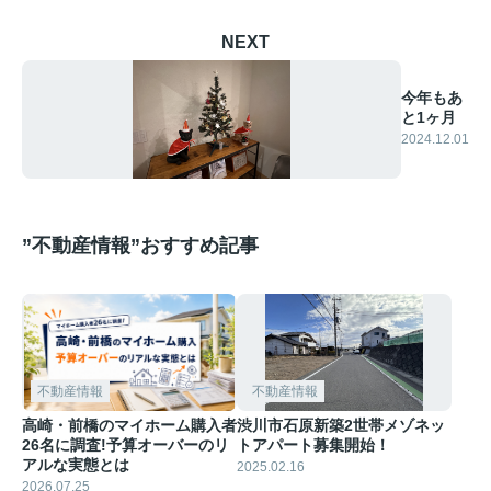
NEXT
今年もあ
と1ヶ月
2024.12.01
”不動産情報”おすすめ記事
不動産情報
不動産情報
高崎・前橋のマイホーム購入者
渋川市石原新築2世帯メゾネッ
26名に調査!予算オーバーのリ
トアパート募集開始！
アルな実態とは
2025.02.16
2026.07.25