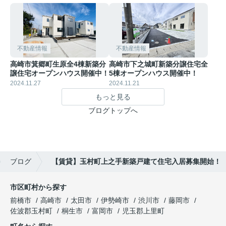
不動産情報
不動産情報
高崎市箕郷町生原全4棟新築分
高崎市下之城町新築分譲住宅全
譲住宅オープンハウス開催中！
5棟オープンハウス開催中！
2024.11.27
2024.11.21
もっと見る
ブログトップへ
ブログ
【賃貸】玉村町上之手新築戸建て住宅入居募集開始！
市区町村から探す
前橋市
高崎市
太田市
伊勢崎市
渋川市
藤岡市
佐波郡玉村町
桐生市
富岡市
児玉郡上里町