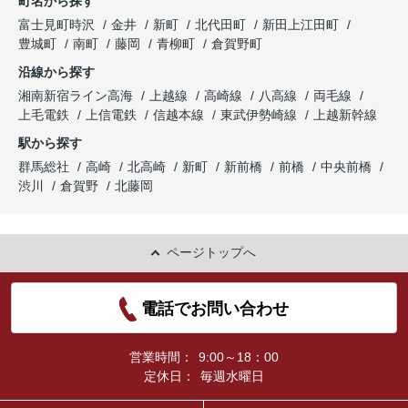
町名から探す
富士見町時沢
金井
新町
北代田町
新田上江田町
豊城町
南町
藤岡
青柳町
倉賀野町
沿線から探す
湘南新宿ライン高海
上越線
高崎線
八高線
両毛線
上毛電鉄
上信電鉄
信越本線
東武伊勢崎線
上越新幹線
駅から探す
群馬総社
高崎
北高崎
新町
新前橋
前橋
中央前橋
渋川
倉賀野
北藤岡
ページトップへ
電話でお問い合わせ
営業時間：
9:00～18：00
定休日：
毎週水曜日