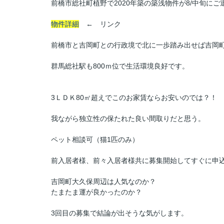
前橋市総社町植野で2020年築の築浅物件が8/中旬に
物件詳細
← リンク
前橋市と吉岡町との行政境で北に一歩踏み出せば吉岡町
群馬総社駅も800ｍ位で生活環境良好です。
3ＬＤＫ80㎡超えでこのお家賃ならお安いのでは？！
我ながら独立性の保たれた良い間取りだと思う。
ペット相談可（猫1匹のみ）
前入居者様、前々入居者様共に
募集開始してすぐに申
吉岡町大久保周辺は人気なのか？
たまたま運が良かったのか？
3回目の募集で結論が出そうな気がします。