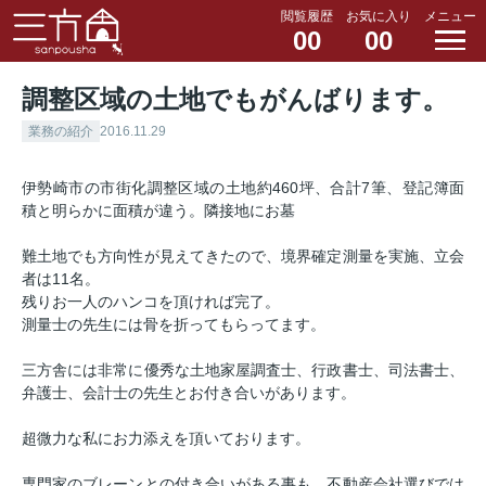
閲覧履歴
お気に入り
メニュー
00
00
調整区域の土地でもがんばります。
業務の紹介
2016.11.29
伊勢崎市の市街化調整区域の土地約460坪、合計7筆、登記簿面
積と明らかに面積が違う。隣接地にお墓
難土地でも方向性が見えてきたので、境界確定測量を実施、立会
者は11名。
残りお一人のハンコを頂ければ完了。
測量士の先生には骨を折ってもらってます。
三方舎には非常に優秀な土地家屋調査士、行政書士、司法書士、
弁護士、会計士の先生とお付き合いがあります。
超微力な私にお力添えを頂いております。
専門家のブレーンとの付き合いがある事も、不動産会社選びでは