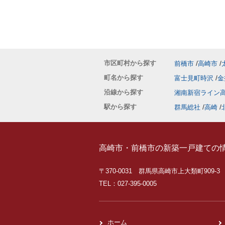
市区町村から探す
前橋市
高崎市
町名から探す
富士見町時沢
金
沿線から探す
湘南新宿ライン
駅から探す
群馬総社
高崎
高崎市・前橋市の新築一戸建ての
〒370-0031 群馬県高崎市上大類町909-3
TEL：027-395-0005
ホーム