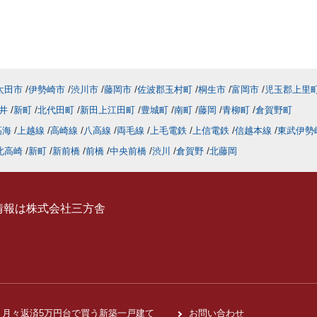
太田市
伊勢崎市
渋川市
藤岡市
佐波郡玉村町
桐生市
富岡市
児玉郡上里
井
新町
北代田町
新田上江田町
豊城町
南町
藤岡
青柳町
倉賀野町
高海
上越線
高崎線
八高線
両毛線
上毛電鉄
上信電鉄
信越本線
東武伊勢
北高崎
新町
新前橋
前橋
中央前橋
渋川
倉賀野
北藤岡
情報は株式会社三方舎
月々返済5万円台で買う新築一戸建て
お問い合わせ