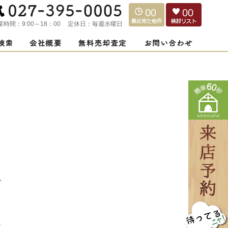
00
00
業時間：
9:00～18：00
定休日：
毎週水曜日
で
ど