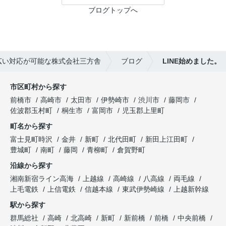
ブログトップへ
広い対応が可能な株式会社三方舎
ブログ
LINE始めました。
市区町村から探す
前橋市
高崎市
太田市
伊勢崎市
渋川市
藤岡市
佐波郡玉村町
桐生市
富岡市
児玉郡上里町
町名から探す
富士見町時沢
金井
新町
北代田町
新田上江田町
豊城町
南町
藤岡
青柳町
倉賀野町
沿線から探す
湘南新宿ライン高海
上越線
高崎線
八高線
両毛線
上毛電鉄
上信電鉄
信越本線
東武伊勢崎線
上越新幹線
駅から探す
群馬総社
高崎
北高崎
新町
新前橋
前橋
中央前橋