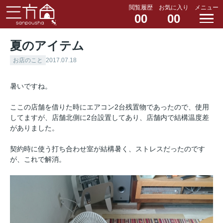
閲覧履歴
お気に入り
メニュー
00
00
夏のアイテム
お店のこと
2017.07.18
暑いですね。
ここの店舗を借りた時にエアコン2台残置物であったので、使用
してますが、店舗北側に2台設置してあり、店舗内で結構温度差
がありました。
契約時に使う打ち合わせ室が結構暑く、ストレスだったのです
が、これで解消。