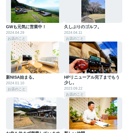
GWも元気に営業中！
久しぶりのゴルフ。
2024.04.29
2024.04.11
お店のこと
お店のこと
新NISA始まる。
HPリニューアル完了までもう
少し。
2024.01.10
2023.09.22
お店のこと
お店のこと