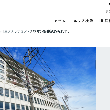
営
タワマン節税認められず。
会社三方舎
ブログ