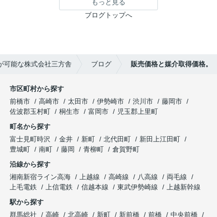
もっと見る
ブログトップへ
が可能な株式会社三方舎
ブログ
販売価格と媒介取得価格。
市区町村から探す
前橋市
高崎市
太田市
伊勢崎市
渋川市
藤岡市
佐波郡玉村町
桐生市
富岡市
児玉郡上里町
町名から探す
富士見町時沢
金井
新町
北代田町
新田上江田町
豊城町
南町
藤岡
青柳町
倉賀野町
沿線から探す
湘南新宿ライン高海
上越線
高崎線
八高線
両毛線
上毛電鉄
上信電鉄
信越本線
東武伊勢崎線
上越新幹線
駅から探す
群馬総社
高崎
北高崎
新町
新前橋
前橋
中央前橋