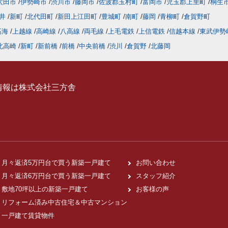
太田市
伊勢崎市
渋川市
藤岡市
佐波郡玉村町
富岡市
児玉郡上里町
桐生
井
新町
北代田町
新田上江田町
豊城町
南町
藤岡
青柳町
倉賀野町
高海
上越線
高崎線
八高線
両毛線
上毛電鉄
上信電鉄
信越本線
東武伊勢
北高崎
新町
新前橋
前橋
中央前橋
渋川
倉賀野
北藤岡
情報は株式会社三方舎
月々返済5万円台で買う新築一戸建て
お問い合わせ
月々返済6万円台で買う新築一戸建て
スタッフ紹介
敷地70坪以上の新築一戸建て
お客様の声
リフォーム済み中古住宅＆中古マンション
一戸建て賃貸物件